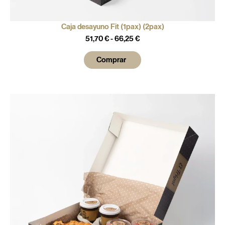
Caja desayuno Fit (1pax) (2pax)
51,70
€
-
66,25
€
Comprar