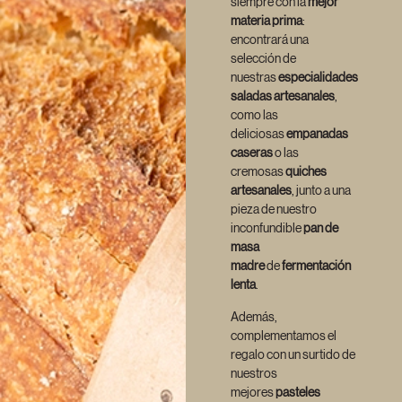
siempre con la
mejor
materia prima
:
encontrará una
selección de
nuestras
especialidades
saladas artesanales
,
como las
deliciosas
empanadas
caseras
o las
cremosas
quiches
artesanales
, junto a una
pieza de nuestro
inconfundible
pan de
masa
madre
de
fermentación
lenta
.
Además,
complementamos el
regalo con un surtido de
nuestros
mejores
pasteles