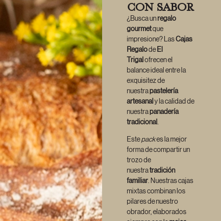
CON SABOR
¿Busca un
regalo
gourmet
que
impresione? Las
Cajas
Regalo
de
El
Trigal
ofrecen el
balance ideal entre la
exquisitez de
nuestra
pastelería
artesanal
y la calidad de
nuestra
panadería
tradicional
.
Este
pack
es la mejor
forma de compartir un
trozo de
nuestra
tradición
familiar
. Nuestras cajas
mixtas combinan los
pilares de nuestro
obrador, elaborados