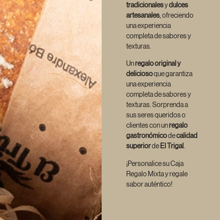
tradicionales
y
dulces
artesanales
, ofreciendo
una experiencia
completa de sabores y
texturas.
Un
regalo original y
delicioso
que garantiza
una experiencia
completa de sabores y
texturas. Sorprenda a
sus seres queridos o
clientes con un
regalo
gastronómico
de
calidad
superior
de
El Trigal
.
¡Personalice su Caja
Regalo Mixta y regale
sabor auténtico!