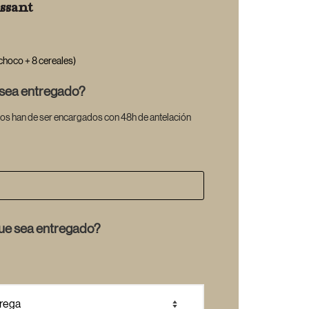
ssant
choco + 8 cereales)
 sea entregado?
os han de ser encargados con 48h de antelación
que sea entregado?