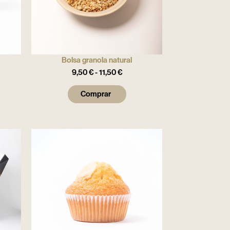
Bolsa granola natural
9,50
€
-
11,50
€
Comprar