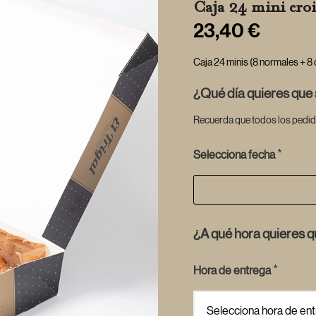
Caja 24 mini croi
23,40
€
Caja 24 minis (8 normales + 8 
¿Qué día quieres que
Recuerda que todos los pedid
*
Selecciona fecha
¿A qué hora quieres 
*
Hora de entrega