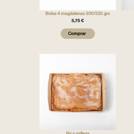
Bolsa 4 magdalenas 300/325 grs
5,75
€
Comprar
Bica gallega