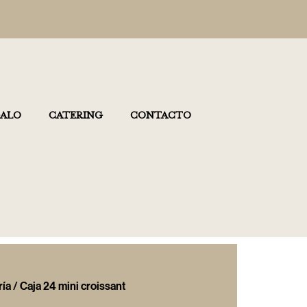
GALO
CATERING
CONTACTO
ría
/ Caja 24 mini croissant