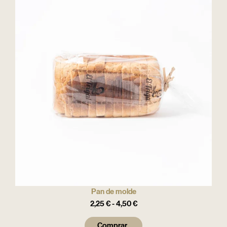
Pan de molde
2,25
€
-
4,50
€
Comprar