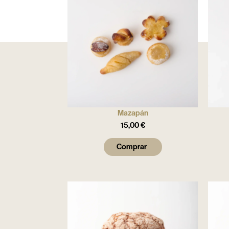
Mazapán
15,00
€
Comprar