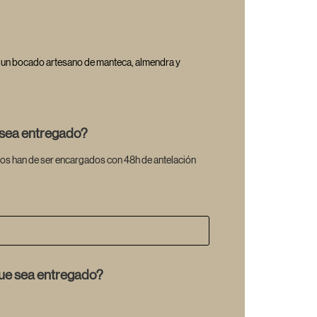
n un bocado artesano de manteca, almendra y
…
 sea entregado?
os han de ser encargados con 48h de antelación
que sea entregado?