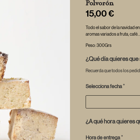
Polvorón
15,00
€
Todo el sabor de la navidad e
aromas variados a fruta, café
Peso: 300Grs
¿Qué día quieres que
Recuerda que todos los pedid
*
Selecciona fecha
¿A qué hora quieres 
*
Hora de entrega